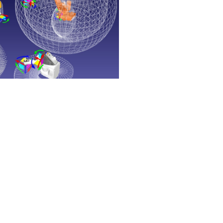
elle und präzise Bewegungen ausgelegt,
Place-Anwendungen, Montage und der
n eine starre Struktur in vertikaler Richtung,
en in der horizontalen Ebene, was sie ideal