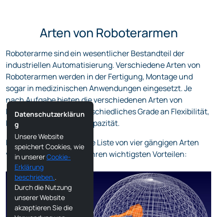
Arten von Roboterarmen
Roboterarme sind ein wesentlicher Bestandteil der
industriellen Automatisierung. Verschiedene Arten von
Roboterarmen werden in der Fertigung, Montage und
sogar in medizinischen Anwendungen eingesetzt. Je
nach Aufgabe bieten die verschiedenen Arten von
Roboterarmen ein unterschiedliches Grade an Flexibilität,
Datenschutzerklärun
Präzision und Traglastkapazität.
g
Unsere Website
Hier finden Sie eine kurze Liste von vier gängigen Arten
speichert Cookies, wie
von Roboterarmen und ihren wichtigsten Vorteilen:
in unserer
Cookie-
Erklärung
beschrieben.
.
Durch die Nutzung
unserer Website
akzeptieren Sie die