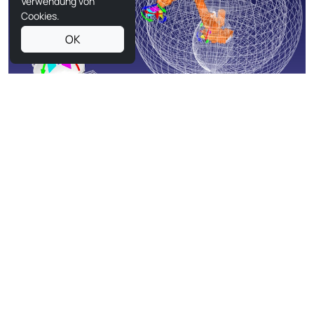
Verwendung von
Cookies.
OK
Gelenkarmroboter
Gelenkarmroboter verfügen über Drehgelenke, die
typischerweise zwischen zwei und sieben Achsen
umfassen. Sie ähneln stark einem menschlichen Arm und
bieten ein hohes Maß an Flexibilität. Diese Roboter werden
häufig in der Schweißtechnik, Lackierung und