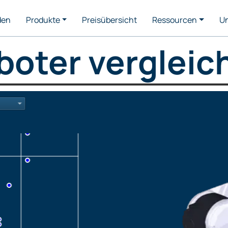
den
Produkte
Preisübersicht
Ressourcen
U
boter vergleic