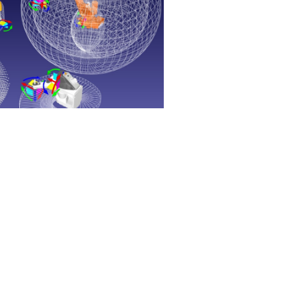
elle und präzise Bewegungen ausgelegt,
Place-Anwendungen, Montage und der
n eine starre Struktur in vertikaler Richtung,
en in der horizontalen Ebene, was sie ideal