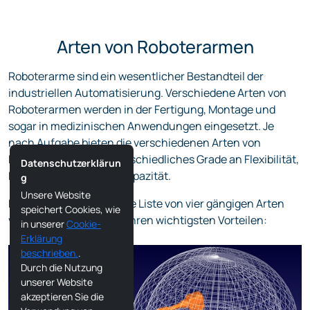
Arten von Roboterarmen
Roboterarme sind ein wesentlicher Bestandteil der
industriellen Automatisierung. Verschiedene Arten von
Roboterarmen werden in der Fertigung, Montage und
sogar in medizinischen Anwendungen eingesetzt. Je
nach Aufgabe bieten die verschiedenen Arten von
Roboterarmen ein unterschiedliches Grade an Flexibilität,
Datenschutzerklärun
Präzision und Traglastkapazität.
g
Unsere Website
Hier finden Sie eine kurze Liste von vier gängigen Arten
speichert Cookies, wie
von Roboterarmen und ihren wichtigsten Vorteilen:
in unserer
Cookie-
Erklärung
beschrieben.
.
Durch die Nutzung
unserer Website
akzeptieren Sie die