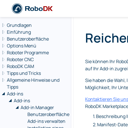
Navigation offcanvas
Grundlagen
Einführung
Reichen
Benutzeroberfläche
Options Menü
Roboter Programme
Roboter CNC
Sie können Ihr Rob
RoboDK CAM
auf Ihr Add-in zugr
Tipps und Tricks
Allgemeine Hinweise und
Sie haben die Wahl, 
Tipps
Möglichkeit, Ihr Un
Add-ins
Kontaktieren Sie un
Add-ins
RoboDK Marketplace 
Add-in Manager
Benutzeroberfläche
1.
Beschreibung I
Add-ins verwalten
2.
Manifest-Datei