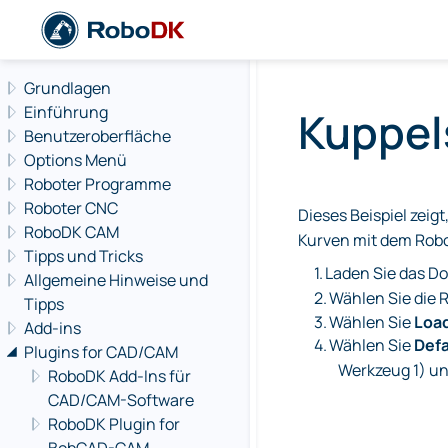
Navigation offcanvas
Grundlagen
Einführung
Kuppel
Benutzeroberfläche
Options Menü
Roboter Programme
Roboter CNC
Dieses Beispiel zeig
RoboDK CAM
Kurven mit dem Robot
Tipps und Tricks
1.
Laden Sie das Do
Allgemeine Hinweise und
2.
Wählen Sie die 
Tipps
3.
Wählen Sie
Load
Add-ins
4.
Wählen Sie
Defa
Plugins for CAD/CAM
Werkzeug 1) u
RoboDK Add-Ins für
CAD/CAM-Software
RoboDK Plugin for