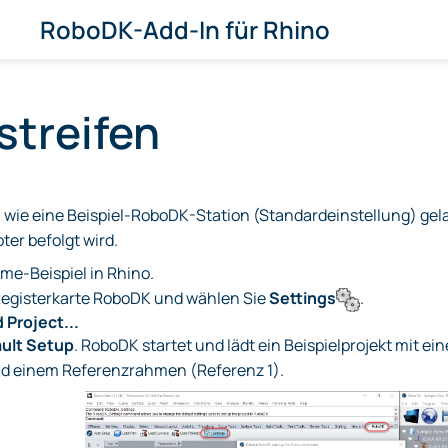
RoboDK-Add-In für Rhino
streifen
t, wie eine Beispiel-RoboDK-Station (Standardeinstellung) gela
er befolgt wird.
me-Beispiel in Rhino.
Registerkarte RoboDK und wählen Sie
Settings
.
 Project...
ult Setup
. RoboDK startet und lädt ein Beispielprojekt mit 
nd einem Referenzrahmen (Referenz 1).