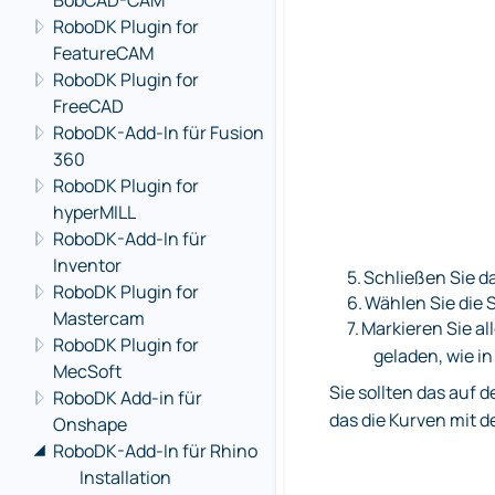
BobCAD-CAM
RoboDK Plugin for
FeatureCAM
RoboDK Plugin for
FreeCAD
RoboDK-Add-In für Fusion
360
RoboDK Plugin for
hyperMILL
RoboDK-Add-In für
Inventor
5.
Schließen Sie d
RoboDK Plugin for
6.
Wählen Sie die 
Mastercam
7.
Markieren Sie al
RoboDK Plugin for
geladen, wie in
MecSoft
Sie sollten das auf
RoboDK Add-in für
das die Kurven mit d
Onshape
RoboDK-Add-In für Rhino
Installation