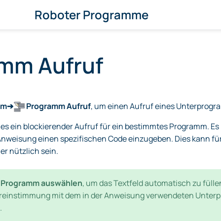
Roboter Programme
mm Aufruf
mm➔
Programm Aufruf
, um einen Aufruf eines Unterprog
ies ein blockierender Aufruf für ein bestimmtes Programm. Es
r Anweisung einen spezifischen Code einzugeben. Dies kann 
r nützlich sein.
e
Programm auswählen
, um das Textfeld automatisch zu fülle
einstimmung mit dem in der Anweisung verwendeten Unterpr
.