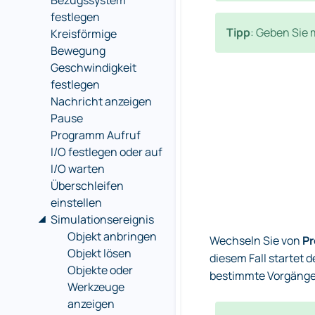
Bezugssystem
festlegen
Tipp
: Geben Sie 
Kreisförmige
Bewegung
Geschwindigkeit
festlegen
Nachricht anzeigen
Pause
Programm Aufruf
I/O festlegen oder auf
I/O warten
Überschleifen
einstellen
Simulationsereignis
Objekt anbringen
Wechseln Sie von
Pr
Objekt lösen
diesem Fall startet 
Objekte oder
bestimmte Vorgänge
Werkzeuge
anzeigen