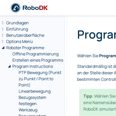
Navigation offcanvas
Grundlagen
Einführung
Progra
Benutzeroberfläche
Options Menü
Roboter Programme
Offline Programmierung
Wählen Sie
Progra
Erstellen eines Programms
Program Instructions
Standardmäßig ist d
PTP Bewegung (Punkt
an der Stelle diese
zu Punkt / Point to
bestimmten Controlle
Point)
Linearbewegung
Tipp
: Wählen Si
Bezugssystem
eine Namensüber
festlegen
RoboDK simuliert
Werkzeug