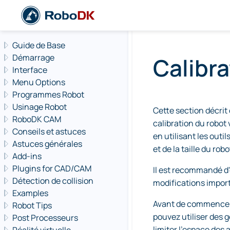
Navigation offcanvas
Guide de Base
Démarrage
Calibra
Interface
Menu Options
Programmes Robot
Usinage Robot
Cette section décrit
RoboDK CAM
calibration du robot
Conseils et astuces
en utilisant les out
Astuces générales
et de la taille du robo
Add-ins
Plugins for CAD/CAM
Il est recommandé d'e
Détection de collision
modifications import
Examples
Avant de commencer l
Robot Tips
pouvez utiliser des 
Post Processeurs
limiter l'espace des 