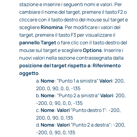
stazione e inserire i seguenti nomi e valori. Per
cambiare il nome del target, premere il tasto F2 o
cliccare con il tasto destro del mouse sul target e
scegliere
Rinomina
. Per modificare i valori del
target, premere il tasto F3 per visualizzare il
pannello Target
o fare clic con il tasto destro del
mouse sul target e scegliere
Options
. Inserire i
nuovi valori nella sezione contrassegnata dalla
posizione del target rispetto a: Riferimento
oggetto
.
a.
Nome
: "Punto 1 a sinistra"
Valori
: 200,
200, 0, 90, 0, 0, -135
b.
Nome
: "Punto 2 a sinistra"
Valori
: 200,
-200, 0, 90, 0, 0, -135
c.
Nome
:
Valori
"Punto destro 1": -200,
200, 0, 90, 0, 135
d.
Nome
:
Valori
"Punto 2 a destra": -200,
-200, 0, 90, 0, 135