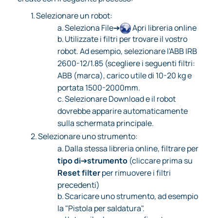
1.
Selezionare un robot:
a.
Seleziona File➔
Apri libreria online
b.
Utilizzate i filtri per trovare il vostro
robot. Ad esempio, selezionare l'ABB IRB
2600-12/1.85 (scegliere i seguenti filtri:
ABB (marca), carico utile di 10-20 kg e
portata 1500-2000mm.
c.
Selezionare Download e il robot
dovrebbe apparire automaticamente
sulla schermata principale.
2.
Selezionare uno strumento:
a.
Dalla stessa libreria online, filtrare per
tipo di
➔
strumento
(cliccare prima su
Reset filter
per rimuovere i filtri
precedenti)
b.
Scaricare uno strumento, ad esempio
la "Pistola per saldatura".