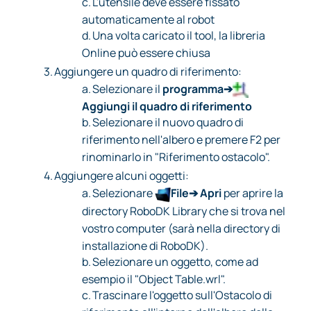
c.
L'utensile deve essere fissato
automaticamente al robot
d.
Una volta caricato il tool, la libreria
Online può essere chiusa
3.
Aggiungere un quadro di riferimento:
a.
Selezionare il
programma➔
Aggiungi il quadro di riferimento
b.
Selezionare il nuovo quadro di
riferimento nell'albero e premere F2 per
rinominarlo in "Riferimento ostacolo".
4.
Aggiungere alcuni oggetti:
a.
Selezionare
File➔ Apri
per aprire la
directory RoboDK Library che si trova nel
vostro computer (sarà nella directory di
installazione di RoboDK).
b.
Selezionare un oggetto, come ad
esempio il "Object Table.wrl".
c.
Trascinare l'oggetto sull'Ostacolo di