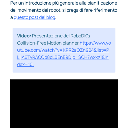
Per un'introduzione più generale alla pianificazione
del movimento dei robot, si prega di fare riferimento
a
questo post del blog
.
Video:
Presentazione del RoboDK's
Collision-Free Motion planner
https://www.yo
utube.com/watch?v=KPR2aOZn924&list=P
LjiA6TvRACQd8pL0EnE9Djc_SCH7wxxXl&in
dex=10.