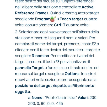
tasto destro del mouse su "Object Reference"
nell'albero della stazione e controllare
Active
Reference Frame
). Quindi creare quattro target
scegliendo
Program
➔ Teach target
quattro
volte, oppure premere
Ctrl+T
quattro volte.
2.
Selezionare ogni nuovo target nell'albero della
stazione e inserire i seguenti nomi e valori. Per
cambiare il nome del target, premere il tasto F2 o
cliccare con il tasto destro del mouse sul target e
scegliere
Rinomina
. Per modificare i valori del
target, premere il tasto F3 per visualizzare il
pannello Target
o fare clic con il tasto destro del
mouse sul target e scegliere
Options
. Inserire i
nuovi valori nella sezione contrassegnata dalla
posizione del target rispetto a: Riferimento
oggetto
.
a.
Nome
: "Punto 1 a sinistra"
Valori
: 200,
200, 0, 90, 0, 0, -135