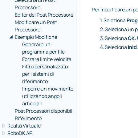
Seleziona un Post
Processore
Per modificare un po
Editor del Post Processore
1.
Seleziona
Prog
Modificare un Post
2.
Seleziona un p
Processore
Esempio Modifiche
3.
Seleziona
OK.
Generare un
4.
Seleziona
Iniz
programma per file
Forzare limite velocità
Filtro personalizzato
per i sistemi di
riferimento
Imporre un movimento
utilizzando angoli
articolari
Post Processori disponibili
Riferimento
Realtà Virtuale
RoboDK API