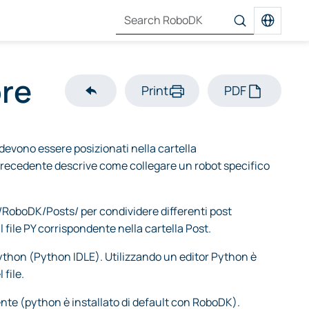
ore
Print
PDF
 devono essere posizionati nella cartella
recedente descrive come collegare un robot specifico
 C:/RoboDK/Posts/ per condividere differenti post
file PY corrispondente nella cartella Post.
Python (Python IDLE). Utilizzando un editor Python è
file.
ente (python è installato di default con RoboDK).