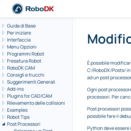
Navigation offcanvas
Guida di Base
Per iniziare
Modifi
Interfaccia
Menu Opzioni
Programmi Robot
Fresatura Robot
È possibile modificar
RoboDK CAM
C:/RoboDK/Posts/ in
Consigli e trucchi
ad un post processor
Suggerimenti Generali
Add-ins
Ogni post processore 
Plugins for CAD/CAM
processori. Per canc
Rilevamento delle collisioni
Post processori poss
Examples
possibile fare il deb
Robot Tips
Post Processori
Python deve essere i