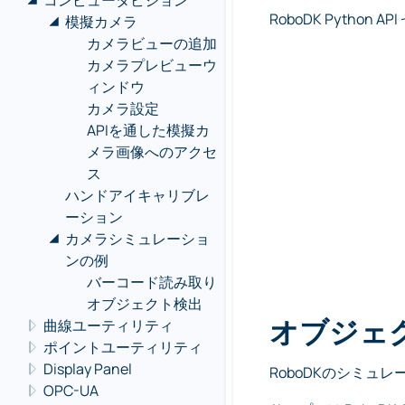
コンピュータビジョン
RoboDK Python A
模擬カメラ
カメラビューの追加
カメラプレビューウ
ィンドウ
カメラ設定
APIを通した模擬カ
メラ画像へのアクセ
ス
ハンドアイキャリブレ
ーション
カメラシミュレーショ
ンの例
バーコード読み取り
オブジェクト検出
オブジェ
曲線ユーティリティ
ポイントユーティリティ
Display Panel
RoboDKのシミュ
OPC-UA