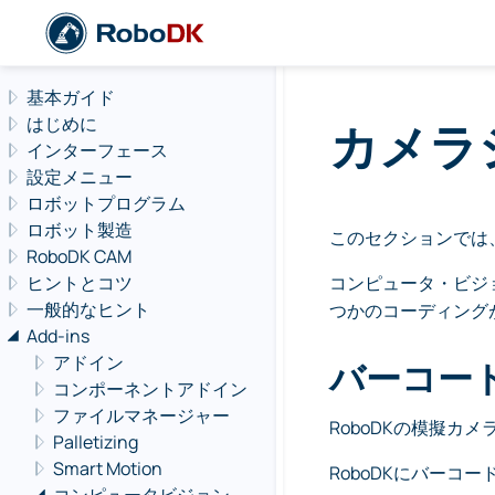
Navigation offcanvas
基本ガイド
はじめに
カメラ
インターフェース
設定メニュー
ロボットプログラム
ロボット製造
このセクションでは
RoboDK CAM
ヒントとコツ
コンピュータ・ビジ
一般的なヒント
つかのコーディング
Add-ins
アドイン
バーコー
コンポーネントアドイン
ファイルマネージャー
RoboDKの模擬カ
Palletizing
Smart Motion
RoboDKにバー