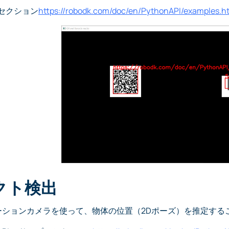
PI セクション
https://robodk.com/doc/en/PythonAPI/examples.
クト検出
レーションカメラを使って、物体の位置（2Dポーズ）を推定す