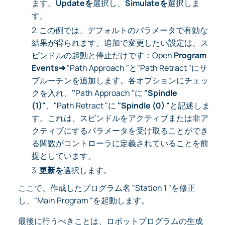
ます。
Updateを
選択し、
Simulateを
選択しま
す。
2.
この例では、デフォルトのパラメータで有効な
結果が得られます。追加で変更したい設定は、ス
ピンドルの起動と停止だけです：Open
Program
Events➔
"Path Approach "と"Path Retract "にサ
ブルーチンを追加します。各オプションにチェッ
クを入れ、
"
Path Approach "に
"Spindle
(1)"
、"Path Retract "に
"Spindle (0) "
と記述しま
す。これは、スピンドルをアクティブまたは非ア
クティブにするパラメータを受け取ることができ
る関数がコントローラに定義されていることを前
提としています。
3.
更新を
選択します。
ここで、作成したプログラム名 "Station 1 "を修正
し、"Main Program "を起動します。
最後に行うべきことは、ロボットプログラムの生成