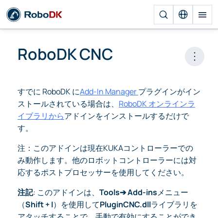
RoboDK CNC
Open 
すでに RoboDK に
Add-In Manager
プラグインがイン
ストールされている場合は、
RoboDK オンラインラ
イブラリから
アドインをインストールするだけで
す。
注：このアドインは現在KUKAコントローラーでの
み動作します。他のロボットコントローラーには対
応するポストプロセッサーを使用してください。
注記
: このアドインは、
Tools➔ Add-ins
メニュー
（
Shift + I
）を使用して
PluginCNC.dll
ライブラリを
アタッチすることで、手動で有効にすることができ