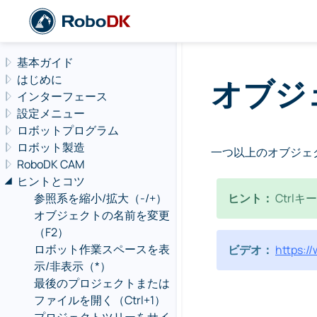
Navigation offcanvas
基本ガイド
はじめに
オブジ
インターフェース
設定メニュー
ロボットプログラム
ロボット製造
一つ以上のオブジェ
RoboDK CAM
ヒントとコツ
参照系を縮小/拡大（-/+）
ヒント：
Ctr
オブジェクトの名前を変更
（F2）
ロボット作業スペースを表
ビデオ：
https:
示/非表示（*）
最後のプロジェクトまたは
ファイルを開く（Ctrl+1）