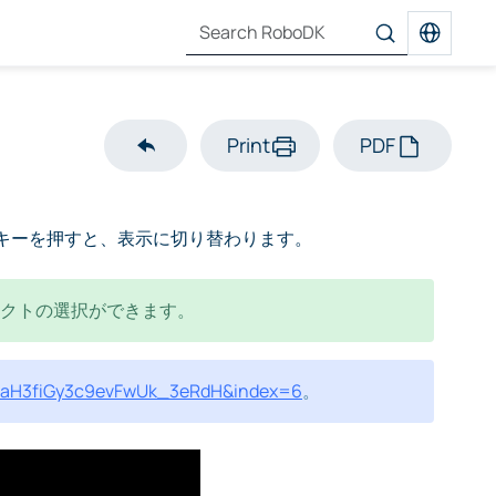
Print
PDF
7キーを押すと、表示に切り替わります。
ェクトの選択ができます。
i8aH3fiGy3c9evFwUk_3eRdH&index=6
。