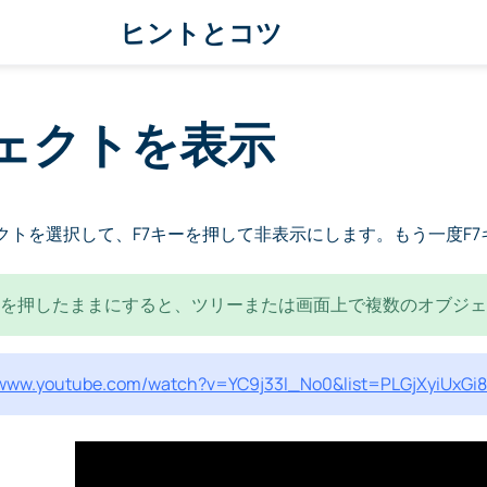
ヒントとコツ
ェクトを表示
クトを選択して、F7キーを押して非表示にします。もう一度F
lキーを押したままにすると、ツリーまたは画面上で複数のオブジ
//www.youtube.com/watch?v=YC9j33l_No0&list=PLGjXyiUxG