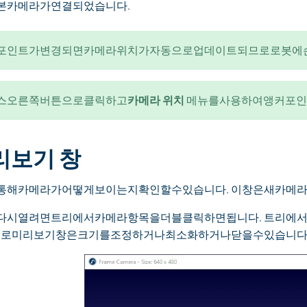
본카메라가연결되었습니다.
포인트가변경되면카메라위치가자동으로업데이트되므로로봇에
스오른쪽버튼으로클릭하고
카메라 위치
메뉴를사용하여앵커포인
리보기 창
통해카메라가어떻게보이는지확인할수있습니다. 이창은새카메라
다시열려면트리에서카메라항목을더블클릭하면됩니다. 트리에
으로미리보기창은크기를조정하거나최소화하거나닫을수있습니다