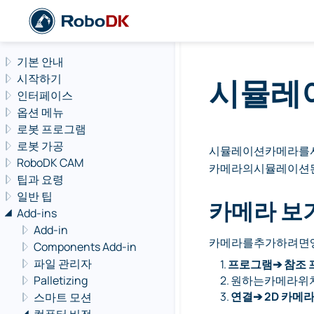
Navigation offcanvas
기본 안내
시작하기
시뮬레
인터페이스
옵션 메뉴
로봇 프로그램
로봇 가공
시뮬레이션카메라를사
RoboDK CAM
카메라의시뮬레이션
팁과 요령
일반 팁
카메라 보
Add-ins
Add-in
카메라를추가하려면
Components Add-in
파일 관리자
1.
프로그램➔ 참조
Palletizing
2.
원하는카메라위치에
3.
연결➔ 2D 카메
스마트 모션