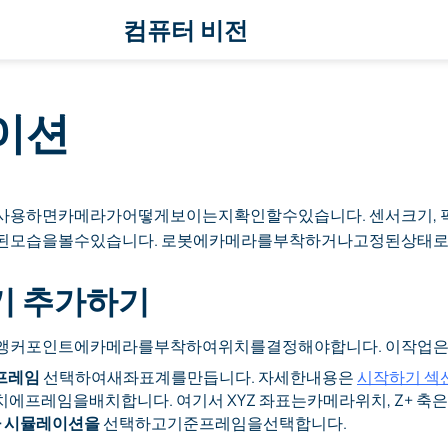
컴퓨터 비전
이션
용하면카메라가어떻게보이는지확인할수있습니다. 센서크기, 
된모습을볼수있습니다. 로봇에카메라를부착하거나고정된상태로
기 추가하기
앵커포인트에카메라를부착하여위치를결정해야합니다. 이작업
 프레임
선택하여새좌표계를만듭니다. 자세한내용은
시작하기 섹
프레임을배치합니다. 여기서 XYZ 좌표는카메라위치, Z+ 축
라 시뮬레이션을
선택하고기준프레임을선택합니다.