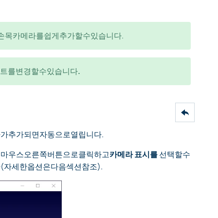
손목카메라를쉽게추가할수있습니다.
트를변경할수있습니다
.
가추가되면자동으로열립니다.
서마우스오른쪽버튼으로클릭하고
카메라 표시를
선택할수
(자세한옵션은다음섹션참조).