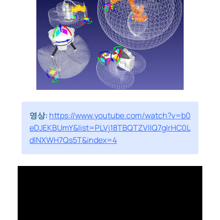
영상:
https://www.youtube.com/watch?v=b0
eDJEKBUmY&list=PLVj18TBQTZVllQ7gIrHC0L
dlNXWH7Qs5T&index=4