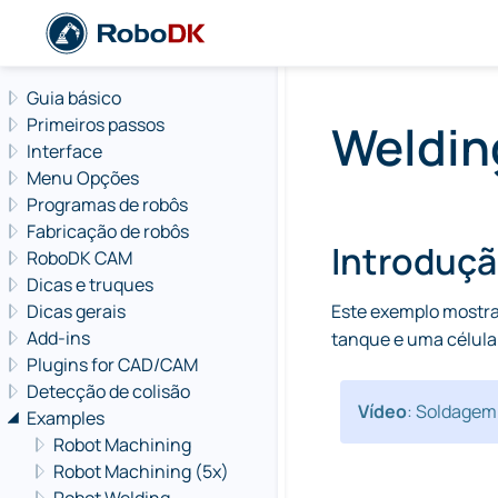
Navigation offcanvas
Guia básico
Primeiros passos
Weldin
Interface
Menu Opções
Programas de robôs
Fabricação de robôs
Introduç
RoboDK CAM
Dicas e truques
Dicas gerais
Este exemplo mostra
Add-ins
tanque e uma célula
Plugins for CAD/CAM
Detecção de colisão
Vídeo
: Soldagem
Examples
Robot Machining
Robot Machining (5x)