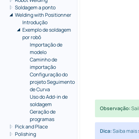
Robot Welding
Soldagem a ponto
Welding with Positionner
Introdução
Exemplo de soldagem
por robô
Importação de
modelo
Caminho de
importação
Configuração do
projeto Seguimento
de Curva
Uso do Add-in de
soldagem
Observação:
Sai
Geração de
programas
Pick and Place
Dica:
Saiba mais 
Polishing