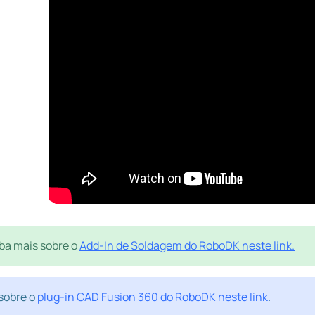
ba mais sobre o
Add-In de Soldagem do RoboDK neste link.
sobre o
plug-in CAD Fusion 360 do RoboDK neste link
.