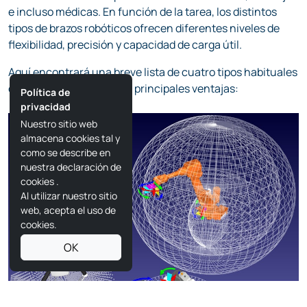
e incluso médicas. En función de la tarea, los distintos
tipos de brazos robóticos ofrecen diferentes niveles de
flexibilidad, precisión y capacidad de carga útil.
Aquí encontrará una breve lista de cuatro tipos habituales
de brazos robóticos y sus principales ventajas:
Política de
privacidad
Nuestro sitio web
almacena cookies tal y
como se describe en
nuestra declaración de
cookies
.
Al utilizar nuestro sitio
web, acepta el uso de
cookies.
OK