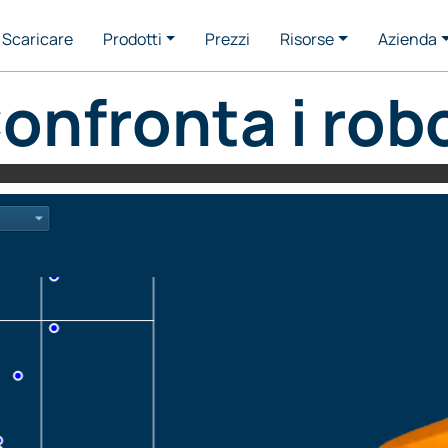
Scaricare
Prodotti
Prezzi
Risorse
Azienda
onfronta i rob