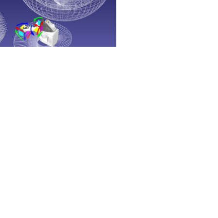
 per movimenti rapidi e precisi, soprattutto
-place, assemblaggio e produzione elettronica.
n direzione verticale ma consentono
, il che li rende ideali per attività di
.
no
ungo linee rette (di solito lungo gli assi X, Y e