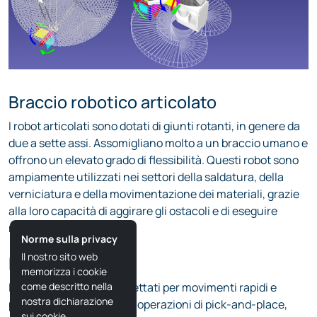
Braccio robotico articolato
I robot articolati sono dotati di giunti rotanti, in genere da
due a sette assi. Assomigliano molto a un braccio umano e
offrono un elevato grado di flessibilità. Questi robot sono
ampiamente utilizzati nei settori della saldatura, della
verniciatura e della movimentazione dei materiali, grazie
alla loro capacità di aggirare gli ostacoli e di eseguire
movimenti complessi.
Robot SCARA
I robot SCARA sono progettati per movimenti rapidi e
precisi, soprattutto nelle operazioni di pick-and-place,
assemblaggio e produzione elettronica. Hanno una
struttura rigida in direzione verticale ma consentono