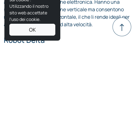
movimenti sul piano orizzontale, il che li rende ideali per
attività di automazione ad alta velocità.
Robot Delta
I robot Delta sono costituiti da tre o quattro bracci
collegati a una base comune e sono noti per la loro
velocità e precisione. Sono comunemente utilizzati nei
settori dell'imballaggio, dello smistamento e della
lavorazione degli alimenti, dove sono essenziali movimenti
rapidi e precisi.
Robot cartesiano
I robot cartesiani si muovono lungo linee rette (di solito
lungo gli assi X, Y e Z), il che li rende altamente precisi e
facili da programmare. Sono utilizzati nelle macchine
CNC, nella stampa 3D e nelle applicazioni di pick-and-
place automatizzate, dove il movimento lineare e il