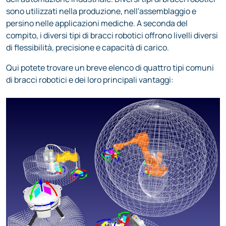
persino nelle applicazioni mediche. A seconda del
compito, i diversi tipi di bracci robotici offrono livelli diversi
di flessibilità, precisione e capacità di carico.
Qui potete trovare un breve elenco di quattro tipi comuni
di bracci robotici e dei loro principali vantaggi:
Norme sulla privacy
Il nostro sito web
memorizza i cookie
come descritto nella
nostra dichiarazione
sui cookie
.
Utilizzando il nostro
sito web accettate
l'uso dei cookie.
OK