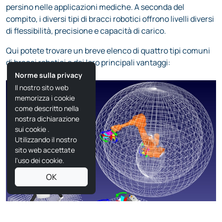
persino nelle applicazioni mediche. A seconda del
compito, i diversi tipi di bracci robotici offrono livelli diversi
di flessibilità, precisione e capacità di carico.
Qui potete trovare un breve elenco di quattro tipi comuni
di bracci robotici e dei loro principali vantaggi:
Norme sulla privacy
Il nostro sito web
memorizza i cookie
come descritto nella
nostra dichiarazione
sui cookie
.
Utilizzando il nostro
sito web accettate
l'uso dei cookie.
OK