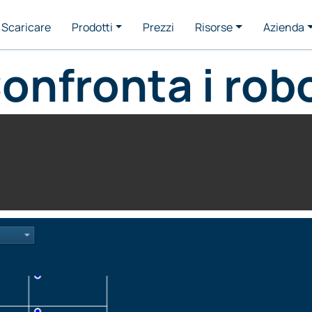
Scaricare
Prodotti
Prezzi
Risorse
Azienda
onfronta i rob