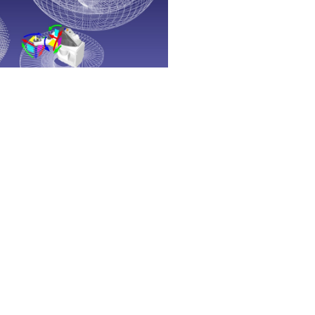
 per movimenti rapidi e precisi, soprattutto
-place, assemblaggio e produzione elettronica.
n direzione verticale ma consentono
, il che li rende ideali per attività di
.
no
ungo linee rette (di solito lungo gli assi X, Y e