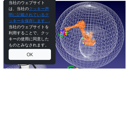
当社のウェブサイト
は、当社の
クッキー声
明に記載されているク
ッキーを保存します。
.
当社のウェブサイトを
利用することで、クッ
キーの使用に同意した
ものとみなされます。
OK
多関節ロボットアーム
多関節ロボットは、通常2軸から7軸までの回転関節を持