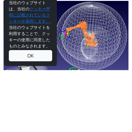
当社のウェブサイト
は、当社の
クッキー声
明に記載されているク
ッキーを保存します。
.
当社のウェブサイトを
利用することで、クッ
キーの使用に同意した
ものとみなされます。
OK
多関節ロボットアーム
多関節ロボットは、通常2軸から7軸までの回転関節を持