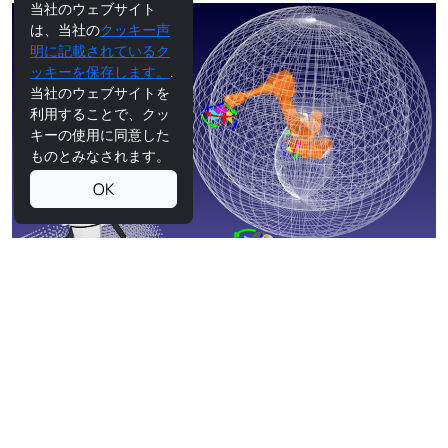
当社のウェブサイト
は、当社の
クッキー声
明に記載されているク
ッキーを保存します。
.
当社のウェブサイトを
利用することで、クッ
キーの使用に同意した
ものとみなされます。
OK
多関節ロボットアーム
多関節ロボットは、通常2軸から7軸までの回転関節を持