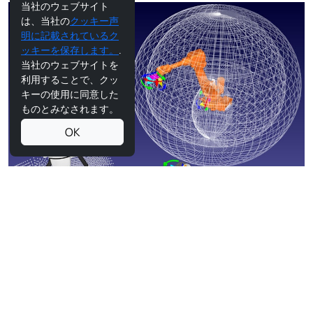
当社のウェブサイト
は、当社の
クッキー声
明に記載されているク
ッキーを保存します。
.
当社のウェブサイトを
利用することで、クッ
キーの使用に同意した
ものとみなされます。
OK
多関節ロボットアーム
多関節ロボットは、通常2軸から7軸までの回転関節を持