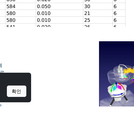
제
 로
로
이로
확인
요