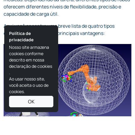
oferecem diferentes níveis de flexibilidade, precisão e
capacidade de carga útil.
Aqui você encontra uma breve lista de quatro tipos
comuns de robôs e suas principais vantagens:
Política de
privacidade
Nosso site armazena
cookies conforme
descrito em nossa
declaração de cookies
.
Ao usar nosso site,
você aceita o uso de
cookies.
OK