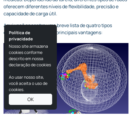
oferecem diferentes níveis de flexibilidade, precisão e
capacidade de carga útil.
Aqui você encontra uma breve lista de quatro tipos
comuns de robôs e suas principais vantagens:
Política de
privacidade
Nosso site armazena
cookies conforme
descrito em nossa
declaração de cookies
.
Ao usar nosso site,
você aceita o uso de
cookies.
OK