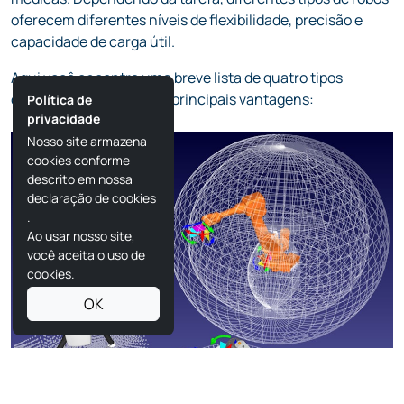
oferecem diferentes níveis de flexibilidade, precisão e
capacidade de carga útil.
Aqui você encontra uma breve lista de quatro tipos
comuns de robôs e suas principais vantagens:
Política de
privacidade
Nosso site armazena
cookies conforme
descrito em nossa
declaração de cookies
.
Ao usar nosso site,
você aceita o uso de
cookies.
OK