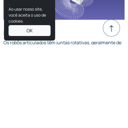
Robô articulado
Os robôs articulados têm juntas rotativas, geralmente de
dois a sete eixos. Eles se assemelham muito a um braço
humano, proporcionando um alto grau de flexibilidade.
Esses robôs são amplamente usados em soldagem,
pintura e manuseio de materiais devido à sua capacidade
de contornar obstáculos e realizar movimentos
complexos.
Robô SCARA
Os robôs SCARA são projetados para movimentos rápidos
e precisos, principalmente em operações de pick-and-
place, montagem e fabricação de produtos eletrônicos.
Eles têm uma estrutura rígida na direção vertical, mas