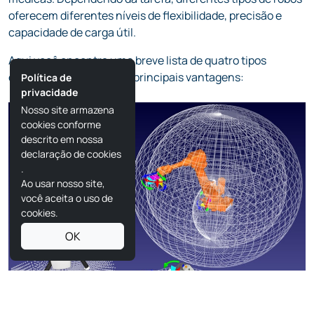
oferecem diferentes níveis de flexibilidade, precisão e
capacidade de carga útil.
Aqui você encontra uma breve lista de quatro tipos
comuns de robôs e suas principais vantagens:
Política de
privacidade
Nosso site armazena
cookies conforme
descrito em nossa
declaração de cookies
.
Ao usar nosso site,
você aceita o uso de
cookies.
OK