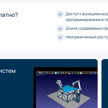
латно?
Доступ к функциям мо
программирования в т
Длина создаваемых пр
Неограниченный доступ
истем