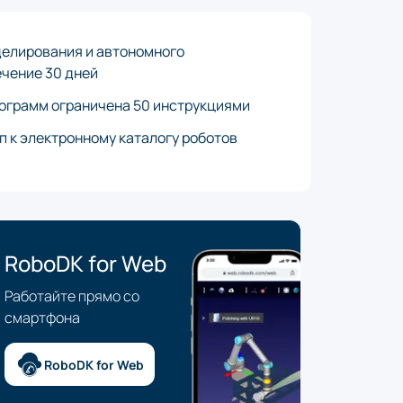
делирования и автономного
ечение 30 дней
ограмм ограничена 50 инструкциями
 к электронному каталогу роботов
RoboDK for Web
Работайте прямо со
смартфона
RoboDK for Web