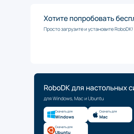
Хотите попробовать бесп
Просто загрузите и установите RoboDK!
RoboDK для настольных с
для Windows, Mac и Ubuntu
Скачать для
Скачать для
Windows
Mac
Скачать для
Ubuntu