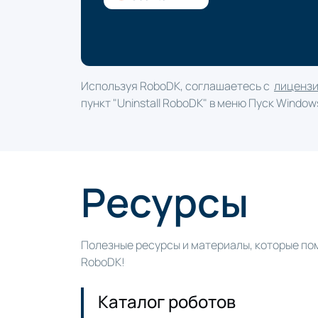
Используя RoboDK, соглашаетесь с
лиценз
пункт "Uninstall RoboDK" в меню Пуск Windo
Ресурсы
Полезные ресурсы и материалы, которые пом
RoboDK!
Каталог роботов