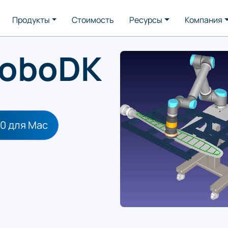
Продукты
Стоимость
Ресурсы
Компания
RoboDK
.0 для
Mac