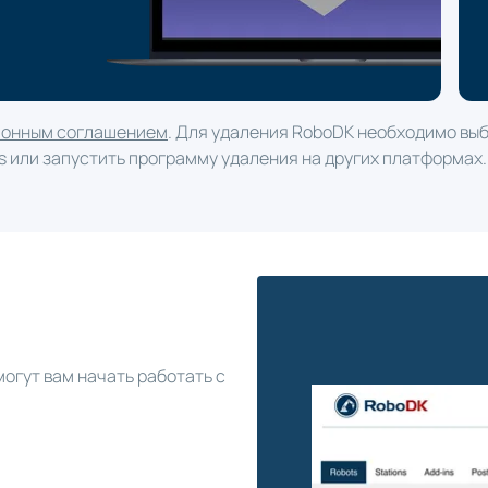
ионным соглашением
. Для удаления RoboDK необходимо вы
ws или запустить программу удаления на других платформах.
огут вам начать работать с