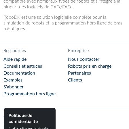
compatible avec nombreux types de robots et s'intègre à la
plupart des logiciels de CAO/FAO.
RoboDK est une solution logicielle complète pour la
simulation de robots et la programmation hors ligne de bras
robotiques.
Ressources
Entreprise
Aide rapide
Nous contacter
Conseils et astuces
Robots pris en charge
Documentation
Partenaires
Exemples
Clients
S'abonner
Programmation hors ligne
Politique de
Communauté
confidentialité
Blog RoboDK
Notre site web stocke