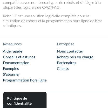
compatible avec nombreux types de robots et s'intègre à la
plupart des logiciels de CAO/FAO.
RoboDK est une solution logicielle complète pour la
simulation de robots et la programmation hors ligne de bras
robotiques.
Ressources
Entreprise
Aide rapide
Nous contacter
Conseils et astuces
Robots pris en charge
Documentation
Partenaires
Exemples
Clients
S'abonner
Programmation hors ligne
Politique de
Communauté
confidentialité
Blog RoboDK