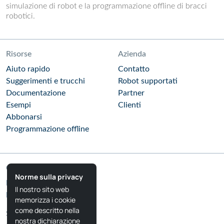
simulazione di robot e la programmazione offline di bracci
robotici.
Risorse
Azienda
Aiuto rapido
Contatto
Suggerimenti e trucchi
Robot supportati
Documentazione
Partner
Esempi
Clienti
Abbonarsi
Programmazione offline
Comunità
Norme sulla privacy
Blog RoboDK
Il nostro sito web
Forum RoboDK
memorizza i cookie
come descritto nella
Seguiteci
nostra dichiarazione