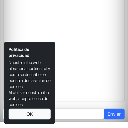
Política de
privacidad
Nuestro sitio web
almacena cookies tal y
como se describe en
nuestra declaración de
cookies
.
Al utilizar nuestro sitio
web, acepta el uso de
cookies.
Preguntas técnicas sobre RoboDK
OK
Enviar