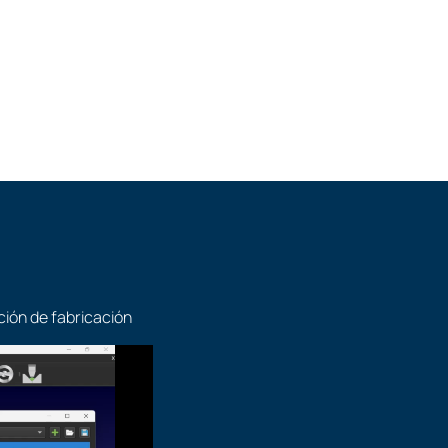
DK
ados pueden crear programas para
, C#, Visual Basic, C++ o Matlab.
ción de fabricación