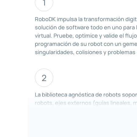
1
RoboDK impulsa la transformación digit
solución de software todo en uno para
virtual. Pruebe, optimice y valide el fluj
programación de su robot con un gemelo
singularidades, colisiones y problemas 
2
La biblioteca agnóstica de robots sopo
robots, ejes externos (guías lineales, 
posicionadores) y sincronización ent
permite la integración de CAD a Path e
complejas, como estaciones multirrobo