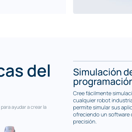
rchivos CAD 3D (STEP,
hivos CAM para el
e, etc.).
ción y los riesgos,
cas del
antizando una implantación
Simulación de
iencia de la automatización
programación 
4.0 con el software de
Cree fácilmente simulac
cualquier robot industri
para ayudar a crear la
permite simular sus apli
ofreciendo un software 
precisión.