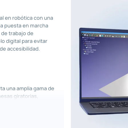
al en robótica con una
 la puesta en marcha
o de trabajo de
 digital para evitar
de accesibilidad.
rta una amplia gama de
mesas giratorias,
re componentes. RoboDK
n configuraciones
t.