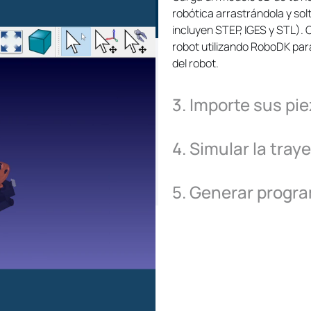
controladores de robot
robótica arrastrándola y solt
(LS/TP), KUKA KRC/IIWA 
incluyen STEP, IGES y STL).
C
Universal Robots (URP/
robot utilizando RoboDK par
del robot.
3. Importe sus pi
Ejes externo
Integre ejes externos par
4. Simular la tray
5. Generar progr
Precisión del
Calibre su brazo robótic
herramientas avanzadas
la precisión.