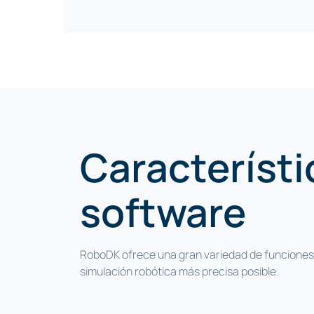
RoboDK soporta muchos formatos de a
IGES, OBJ, STL, etc.) y formatos de arc
mecanizado robotizado (NC, APT, G-Cod
3
RoboDK minimiza el tiempo de configura
Característi
reduciendo los gastos de capital y gar
fiable y sin problemas. Optimice la efic
software
e impulse la innovación de la Industria 
simulación robótica RoboDK.
RoboDK ofrece una gran variedad de funciones 
simulación robótica más precisa posible.