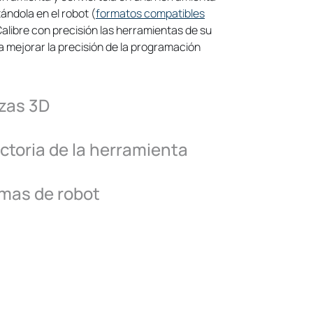
s, como ABB RAPID (mod/prg), Fanuc LS
ándola en el robot (
formatos compatibles
(SRC/java), Motoman Inform (JBI),
alibre con precisión las herramientas de su
script) y muchos más.
a mejorar la precisión de la programación
ezas 3D
s
a ampliar el alcance del robot.
ectoria de la herramienta
amas de robot
 robot
o o herramienta robótica con las
 de calibración de RoboDK para mejorar