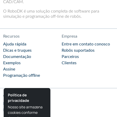
CAD/CAM.
O RoboDK é uma solução completa de software para
simulação e programação off-line de robôs.
Recursos
Empresa
Ajuda rápida
Entre em contato conosco
Dicas e truques
Robôs suportados
Documentação
Parceiros
Exemplos
Clientes
Assine
Programação offline
Política de
Comunidade
privacidade
Blog do RoboDK
Nosso site armazena
Fórum do RoboDK
cookies conforme