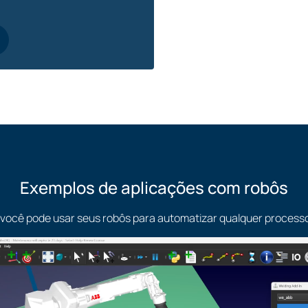
API do Robo
Usuários mais avançado
usando Python, C#, Visu
Exemplos de aplicações com robôs
você pode usar seus robôs para automatizar qualquer process