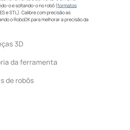
RoboDK suportam muitos controladores
do-o e soltando-o no robô (
formatos
 RAPID (mod/prg), Fanuc LS (LS/TP),
ES e STL).
Calibre com precisão as
), Motoman Inform (JBI), Universal
ando o RoboDK para melhorar a precisão da
uito mais!
eças 3D
os
ória da ferramenta
para ampliar o alcance do robô.
s de robôs
robô
rramenta do robô usando as ferramentas
 do RoboDK para melhorar a precisão.