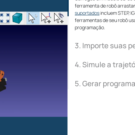
Os pós-processadores 
ferramenta de robô arrastan
de robôs, incluindo ABB
suportados
incluem STEP, IG
KUKA KRC/IIWA (SRC/java
ferramentas de seu robô us
Robots (URP/script) e m
programação.
3. Importe suas p
Eixos extern
4. Simule a trajet
Integrar eixos externos 
5. Gerar programa
Precisão do 
Calibre o braço ou a fe
de calibração avançadas