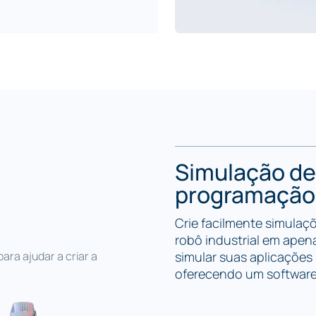
matos de arquivos CAD 3D
 de arquivos CAM para
etc.).
ação e os riscos,
implementação suave e
Simulação de
mação e impulsione a
programação 
re de simulação de
Crie facilmente simulaç
robô industrial em apen
ra ajudar a criar a
simular suas aplicações
oferecendo um software