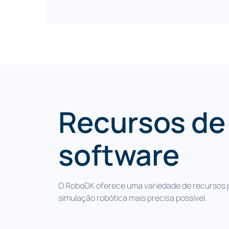
O RoboDK é compatível com vários for
(STEP, IGES, OBJ, STL, etc.) e formatos
usinagem com robôs (NC, APT, G-Code, 
3
O RoboDK minimiza o tempo de configur
Recursos de
reduzindo o CAPEX e garantindo uma 
confiável. Otimize a eficiência da auto
software
inovação da Indústria 4.0 com o softwa
robótica RoboDK.
O RoboDK oferece uma variedade de recursos pa
simulação robótica mais precisa possível.