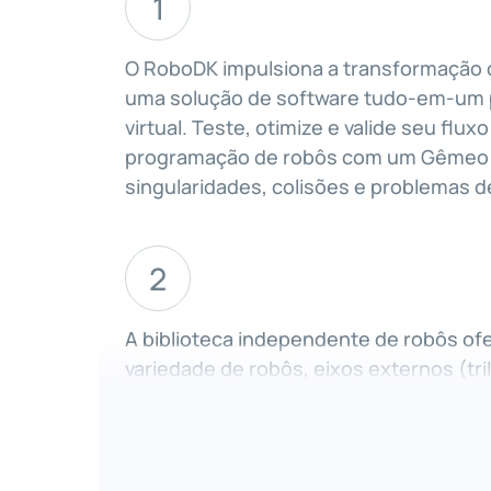
1
O RoboDK impulsiona a transformação d
uma solução de software tudo-em-um
virtual. Teste, otimize e valide seu flux
programação de robôs com um Gêmeo Di
singularidades, colisões e problemas de
2
A biblioteca independente de robôs of
variedade de robôs, eixos externos (tri
giratórias, posicionadores) e sincron
O RoboDK permite a integração do CAD
complexas, como estações com vários