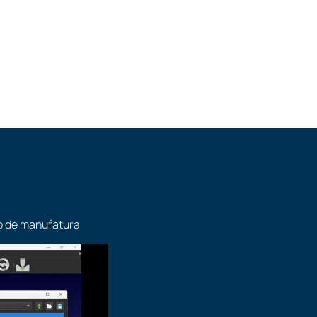
DK
s podem criar programas de robôs
al Basic, C++ ou Matlab.
o de manufatura