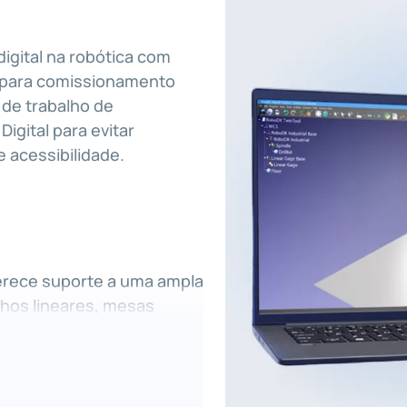
igital na robótica com
 para comissionamento
o de trabalho de
gital para evitar
 acessibilidade.
erece suporte a uma ampla
lhos lineares, mesas
ização entre componentes.
 to Path em configurações
 robôs