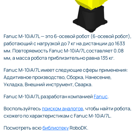
Fanuc M-10iA/7L — это 6-осевой робот (6-осевой робот),
работающий с нагрузкой до 7 кг на дистанции до 1633
мм. Повторяемость Fanuc M-10iA/7L составляет 0.08
мм, а масса робота приблизительно равна 135 кг.
Fanuc M-10iA/7L имеет следующие сферы применения:
Аддитивное производство, Сборка, Нанесение,
Укладка, Внешний инструмент, Сварка.
Fanuc M-10iA/7L разработан компанией
Fanuc
.
Воспользуйтесь
поиском аналогов
, чтобы найти робота,
схожего по характеристикам с Fanuc M-10iA/7L.
Посмотреть всю
библиотеку
RoboDK.