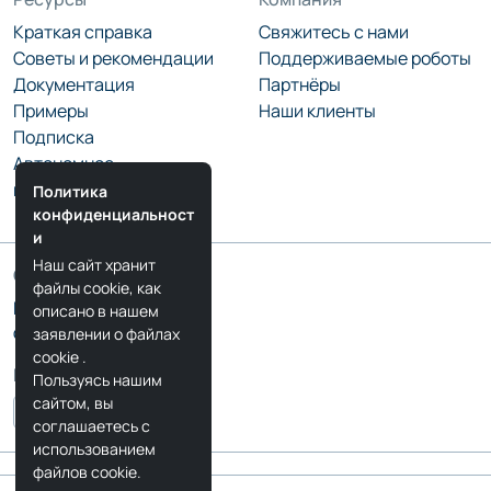
Краткая справка
Свяжитесь с нами
Советы и рекомендации
Поддерживаемые роботы
Документация
Партнёры
Примеры
Наши клиенты
Подписка
Автономное
программирование
Политика
конфиденциальност
и
Наш сайт хранит
Сообщество
файлы cookie, как
Блог RoboDK
описано в нашем
Форум RoboDK
заявлении о файлах
cookie
.
Мы в соцсетях
Пользуясь нашим
сайтом, вы
соглашаетесь с
использованием
файлов cookie.