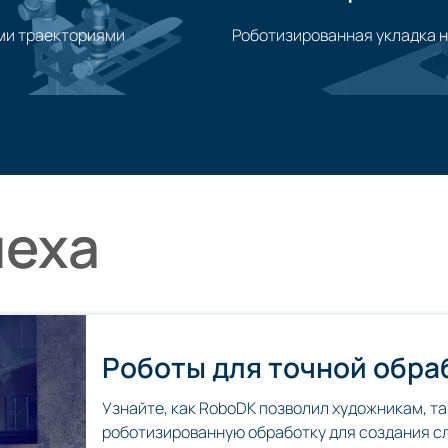
ми траекториями
Роботизированная укладка н
Применение паллетирован
пеха
Роботы для точной обра
Узнайте, как RoboDK позволил художникам, та
роботизированную обработку для создания сл