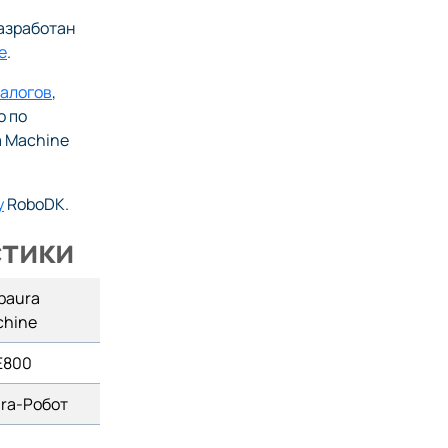
азработан
e
.
налогов
,
о по
a Machine
у
RoboDK.
тики
baura
chine
E800
ra-Робот