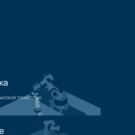
ка
высокой точностью
 обработки
е