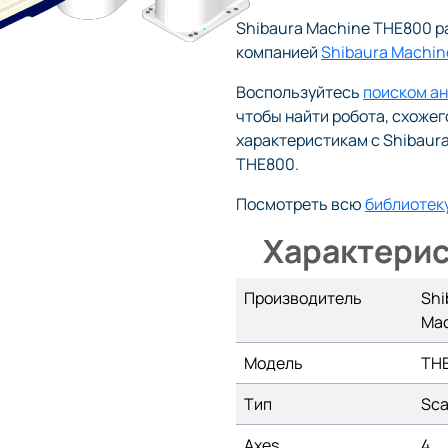
Shibaura Machine THE800 р
компанией
Shibaura Machin
Воспользуйтесь
поиском а
чтобы найти робота, схожег
характеристикам с Shibaur
THE800.
Посмотреть всю
библиотек
Характерис
Производитель
Shi
Ma
Модель
TH
Тип
Sca
Axes
4