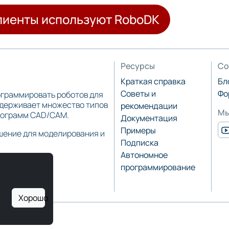
клиенты используют RoboDK
Ресурсы
Со
Краткая справка
Бл
Советы и
Фо
ограммировать роботов для
ддерживает множество типов
рекомендации
Мы
программ CAD/CAM.
Документация
Примеры
шение для моделирования и
Подписка
Автономное
программирование
Хорошо