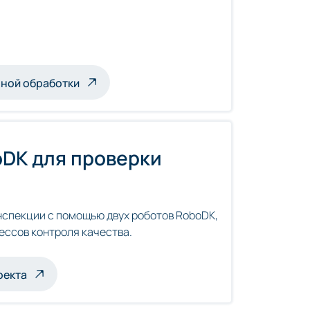
аемых роботами
ной обработки
DK для проверки
спекции с помощью двух роботов RoboDK,
ессов контроля качества.
 инспекции
оекта