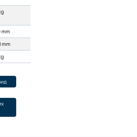
kg
0 mm
1 mm
kg
вид
их