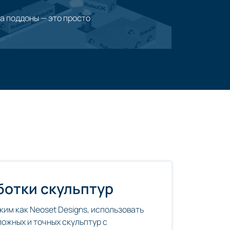
а поддоны — это просто
ия
ботки скульптур
ким как Neoset Designs, использовать
ожных и точных скульптур с