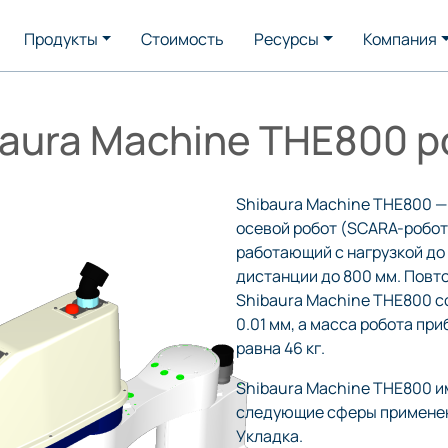
Продукты
Стоимость
Ресурсы
Компания
baura Machine THE800 р
Shibaura Machine THE800 — 
осевой робот (SCARA-робот
работающий с нагрузкой до 
дистанции до 800 мм. Повт
Shibaura Machine THE800 с
0.01 мм, а масса робота пр
равна 46 кг.
Shibaura Machine THE800 и
следующие сферы применен
Укладка.