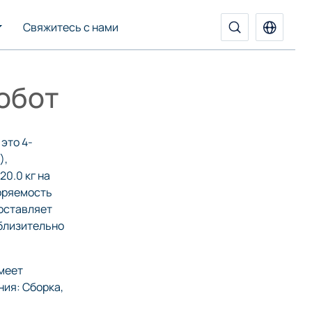
Свяжитесь с нами
обот
это 4-
),
20.0 кг на
оряемость
оставляет
иблизительно
меет
ия: Сборка,