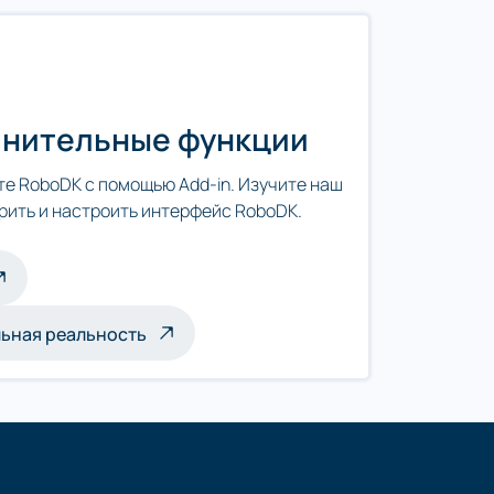
олнительные функции
е RoboDK с помощью Add-in. Изучите наш
ирить и настроить интерфейс RoboDK.
льная реальность