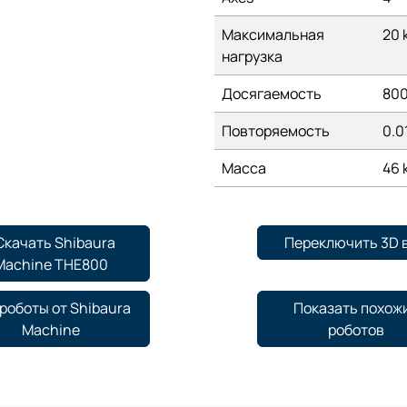
Максимальная
20 
нагрузка
Досягаемость
80
Повторяемость
0.0
Масса
46 
Скачать Shibaura
Переключить 3D 
Machine THE800
роботы от Shibaura
Показать похож
Machine
роботов