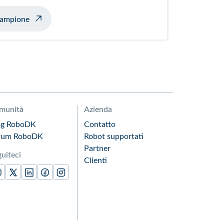
 aerei
 campione
munità
Azienda
og RoboDK
Contatto
rum RoboDK
Robot supportati
Partner
uiteci
Clienti