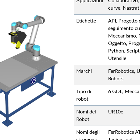
Applicazioni
Collaborativo,
curve, Nastrat
Etichette
API, Progetto 
seguimento cur
Meccanismo, 
Oggetto, Pro
Python, Script
Utensile
Marchi
FerRobotics, U
Robots
Tipo di
6 GDL, Mecca
robot
Nomi dei
UR10e
Robot
Nomi degli
FerRobotics A
strumenti
Taping Tool