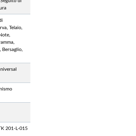
 Seguito di
ura
di
va, Telaio,
Note,
gramma,
, Bersaglio,
niversal
nismo
TK 201-L-015