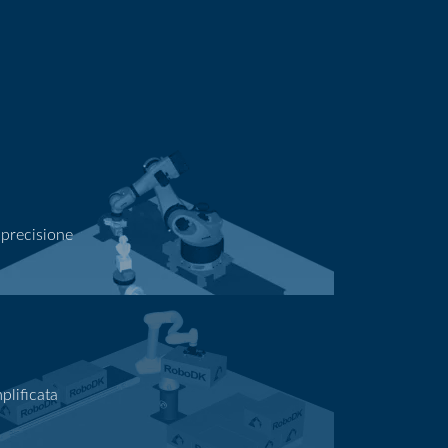
 precisione
plificata
ne