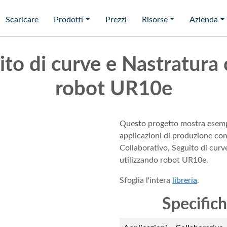
Scaricare
Prodotti
Prezzi
Risorse
Azienda
to di curve e Nastratura 
robot UR10e
Questo progetto mostra esemp
applicazioni di produzione co
Collaborativo, Seguito di curv
utilizzando robot UR10e.
Sfoglia l'intera
libreria
.
Specific