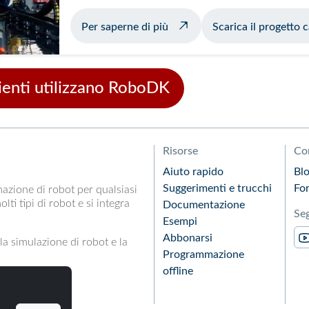
sul lavaggio automatico degli
Per saperne di più
Scarica il progetto
lienti utilizzano RoboDK
Risorse
Co
Aiuto rapido
Bl
Suggerimenti e trucchi
Fo
azione di robot per qualsiasi
i tipi di robot e si integra
Documentazione
Seg
Esempi
Abbonarsi
a simulazione di robot e la
Programmazione
offline