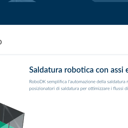
o
Saldatura robotica con assi 
RoboDK semplifica l'automazione della saldatura r
posizionatori di saldatura per ottimizzare i flussi d