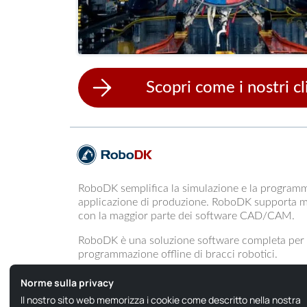
Scopri come i nostri c
RoboDK semplifica la simulazione e la programm
applicazione di produzione. RoboDK supporta molt
con la maggior parte dei software CAD/CAM.
RoboDK è una soluzione software completa per l
programmazione offline di bracci robotici.
Norme sulla privacy
Il nostro sito web memorizza i cookie come descritto nella nostra