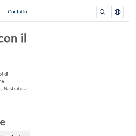
Contatto
con il
i di
me
e, Nastratura
he