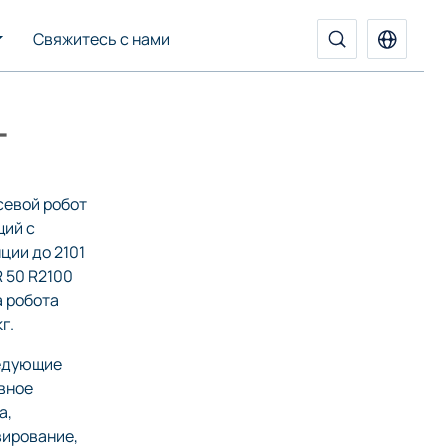
Свяжитесь с нами
т
севой робот
щий с
нции до 2101
 50 R2100
а робота
г.
ледующие
вное
а,
вирование,