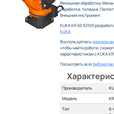
Финишная обработка, Меха
обработка, Укладка, Палле
Внешний инструмент.
KUKA KR 50 R2100 разработ
KUKA
.
Воспользуйтесь
поиском а
чтобы найти робота, схожег
характеристикам с KUKA KR 
Посмотреть всю
библиотек
Характерис
Производитель
K
Модель
KR
Тип
6-