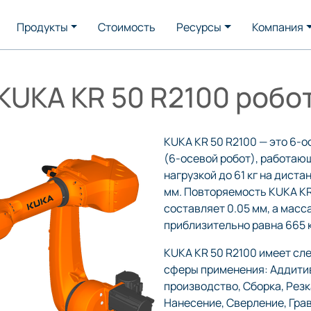
Продукты
Стоимость
Ресурсы
Компания
KUKA KR 50 R2100 робо
KUKA KR 50 R2100 — это 6-о
(6-осевой робот), работаю
нагрузкой до 61 кг на диста
мм. Повторяемость KUKA KR
составляет 0.05 мм, а масс
приблизительно равна 665 к
KUKA KR 50 R2100 имеет с
сферы применения: Аддити
производство, Сборка, Резк
Нанесение, Сверление, Гра