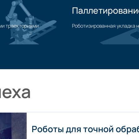
Паллетировани
ми траекториями
Роботизированная укладка н
Применение паллетирован
пеха
Роботы для точной обра