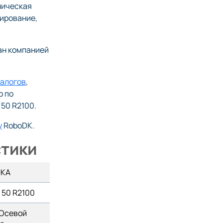
ническая
тирование,
ан компанией
налогов
,
о по
50 R2100.
у
RoboDK.
тики
UKA
 50 R2100
Осевой