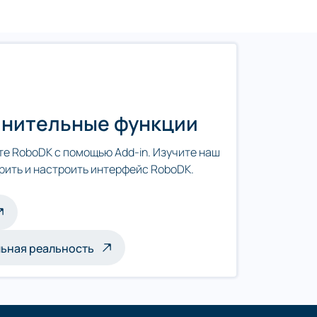
олнительные функции
е RoboDK с помощью Add-in. Изучите наш
ирить и настроить интерфейс RoboDK.
льная реальность