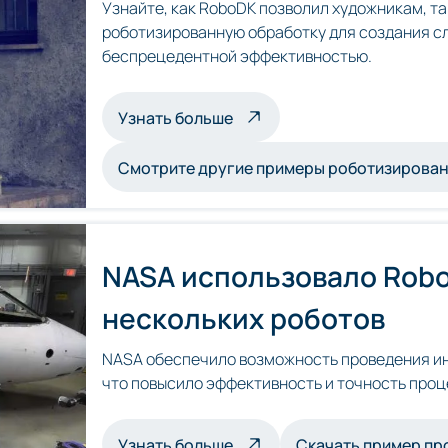
Узнайте, как RoboDK позволил художникам, та
роботизированную обработку для создания сл
беспрецедентной эффективностью.
о скульптурах, обрабатыв
Узнать больше
Смотрите другие примеры роботизирован
NASA использовало Robo
нескольких роботов
NASA обеспечило возможность проведения ин
что повысило эффективность и точность проц
о мультироботизированной
Узнать больше
Скачать пример пр