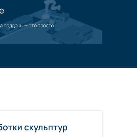
е
а поддоны — это просто
ия
ботки скульптур