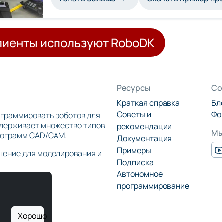
клиенты используют RoboDK
Ресурсы
Со
Краткая справка
Бл
Советы и
Фо
ограммировать роботов для
ддерживает множество типов
рекомендации
Мы
программ CAD/CAM.
Документация
Примеры
шение для моделирования и
Подписка
Автономное
программирование
Хорошо