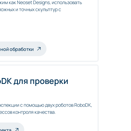
ким как Neoset Designs, использовать
ожных и точных скульптур с
аемых роботами
ной обработки
DK для проверки
спекции с помощью двух роботов RoboDK,
ессов контроля качества.
 инспекции
оекта