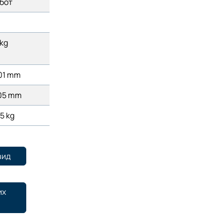
бот
 kg
01 mm
05 mm
5 kg
вид
их