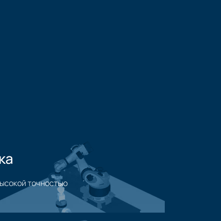
ка
высокой точностью
 обработки