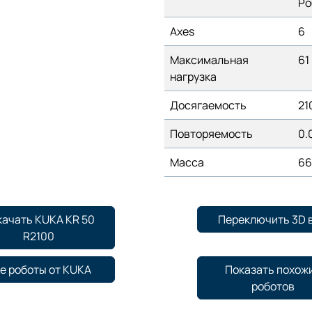
Ро
Axes
6
Максимальная
61
нагрузка
Досягаемость
21
Повторяемость
0.
Масса
66
качать KUKA KR 50
Переключить 3D 
R2100
е роботы от KUKA
Показать похож
роботов