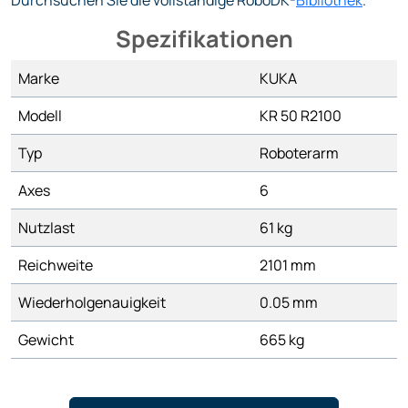
Durchsuchen Sie die vollständige RoboDK-
Bibliothek
.
Spezifikationen
Marke
KUKA
Modell
KR 50 R2100
Typ
Roboterarm
Axes
6
Nutzlast
61 kg
Reichweite
2101 mm
Wiederholgenauigkeit
0.05 mm
Gewicht
665 kg