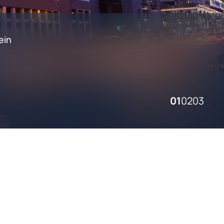
ein
01
02
03