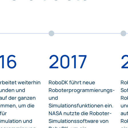
Kunden
Vert
16
2017
beitet weiterhin
RoboDK führt neue
Ro
Kunden und
Roboterprogrammierungs-
Sof
auf der ganzen
und
Ro
ammen, um die
Simulationsfunktionen ein.
und
für
NASA nutzte die Roboter-
au
imulation und
Simulationssoftware von
Ro
Programmierung
RoboDK, um ein
ein