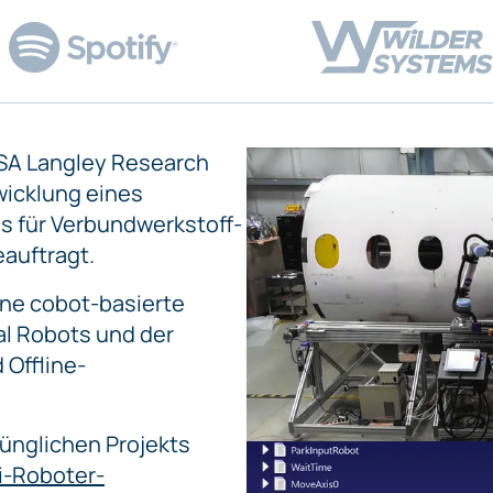
ASA Langley Research
twicklung eines
s für Verbundwerkstoff-
auftragt.
ine cobot-basierte
al Robots und der
 Offline-
ünglichen Projekts
i-Roboter-
onisierte Cobots