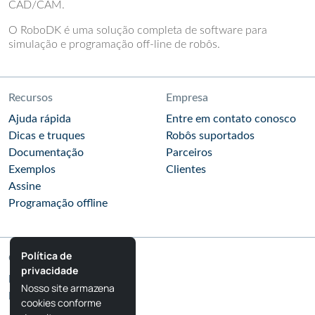
CAD/CAM.
O RoboDK é uma solução completa de software para
simulação e programação off-line de robôs.
Recursos
Empresa
Ajuda rápida
Entre em contato conosco
Dicas e truques
Robôs suportados
Documentação
Parceiros
Exemplos
Clientes
Assine
Programação offline
Política de
Comunidade
privacidade
Blog do RoboDK
Nosso site armazena
Fórum do RoboDK
cookies conforme