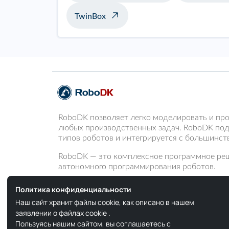
TwinBox
RoboDK позволяет легко моделировать и пр
любых производственных задач. RoboDK по
типов роботов и интегрируется с большин
RoboDK — это комплексное программное ре
автономного программирования роботов.
Политика конфиденциальности
Наш сайт хранит файлы cookie, как описано в нашем
заявлении о файлах cookie
.
Пользуясь нашим сайтом, вы соглашаетесь с