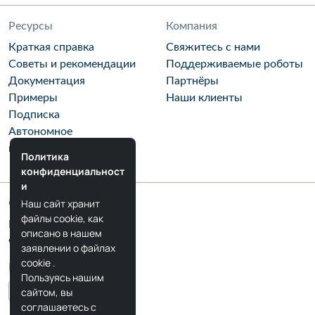
Ресурсы
Компания
Краткая справка
Свяжитесь с нами
Советы и рекомендации
Поддерживаемые роботы
Документация
Партнёры
Примеры
Наши клиенты
Подписка
Автономное
программирование
Политика
конфиденциальност
и
Наш сайт хранит
Сообщество
файлы cookie, как
Блог RoboDK
описано в нашем
Форум RoboDK
заявлении о файлах
cookie
.
Мы в соцсетях
Пользуясь нашим
сайтом, вы
соглашаетесь с